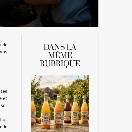
u de
DANS LA
 vos
MÊME
RUBRIQUE
utes
e et
sol.
obot
e le