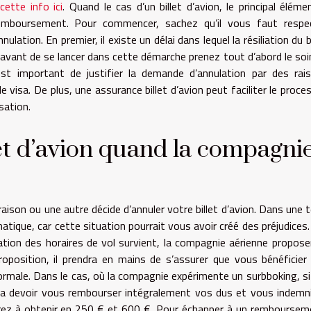
cette info ici
. Quand le cas d’un billet d’avion, le principal éléme
remboursement. Pour commencer, sachez qu’il vous faut respe
lation. En premier, il existe un délai dans lequel la résiliation du bi
avant de se lancer dans cette démarche prenez tout d’abord le soi
l est important de justifier la demande d’annulation par des rai
visa. De plus, une assurance billet d’avion peut faciliter le proce
sation.
let d’avion quand la compagni
ison ou une autre décide d’annuler votre billet d’avion. Dans une te
que, car cette situation pourrait vous avoir créé des préjudices.
ation des horaires de vol survient, la compagnie aérienne propose
oposition, il prendra en mains de s’assurer que vous bénéficier
rmale. Dans le cas, où la compagnie expérimente un surbboking, si 
va devoir vous rembourser intégralement vos dus et vous indemni
aurez à obtenir en 250 € et 600 €. Pour échapper à un remboursem