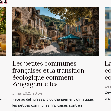
ET
Les petites communes
La
françaises et la transition
co
écologique comment
co
s'engagent-elles
24 
L'e
5 mai 2025 20:54
..
tra
Face au défi pressant du changement climatique,
les petites communes françaises sont en