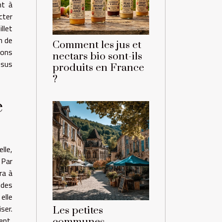
nt à
cter
llet
n de
Comment les jus et
sons
nectars bio sont-ils
ssus
produits en France
?
e
lle,
 Par
ra à
 des
elle
ser.
Les petites
ent,