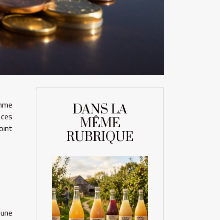
omme
DANS LA
 ces
MÊME
oint
RUBRIQUE
 une