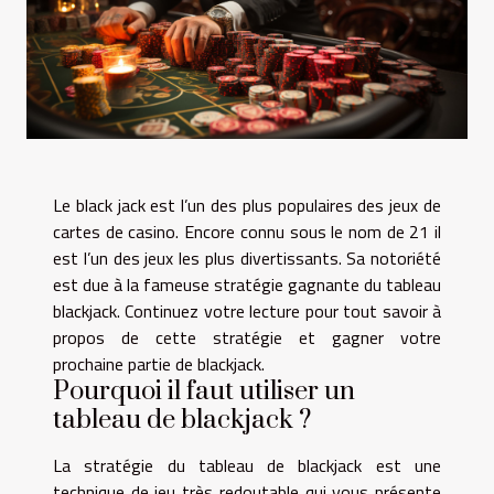
Le black jack est l’un des plus populaires des jeux de
cartes de casino. Encore connu sous le nom de 21 il
est l’un des jeux les plus divertissants. Sa notoriété
est due à la fameuse stratégie gagnante du tableau
blackjack. Continuez votre lecture pour tout savoir à
propos de cette stratégie et gagner votre
prochaine partie de blackjack.
Pourquoi il faut utiliser un
tableau de blackjack ?
La stratégie du tableau de blackjack est une
technique de jeu très redoutable qui vous présente