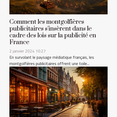
Comment les montgolfières
publicitaires s'insèrent dans le
cadre des lois sur la publicité en
France
2 janvier 2024 10:27
En survolant le paysage médiatique français, les
montgolfières publicitaires offrent une toile...