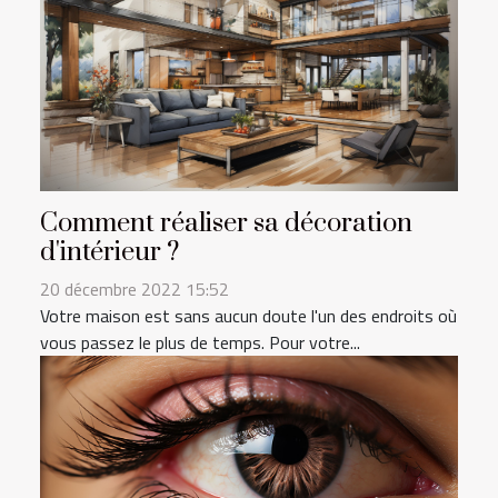
Comment réaliser sa décoration
d'intérieur ?
20 décembre 2022 15:52
Votre maison est sans aucun doute l'un des endroits où
vous passez le plus de temps. Pour votre...