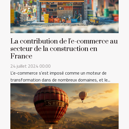
La contribution de l'e-commerce au
secteur de la construction en
France
24 juillet 2024 00:00
L'e-commerce s'est imposé comme un moteur de
transformation dans de nombreux domaines, et le...