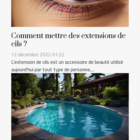
Comment mettre des extensions de
cils ?
12 décembre 2022 01:22
L’extension de cils est un accessoire de beauté utilisé
aujourd’hui par tout type de personne,...