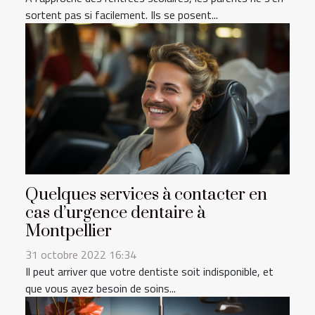
sortent pas si facilement. Ils se posent...
Quelques services à contacter en
cas d’urgence dentaire à
Montpellier
31 octobre 2022 16:34
Il peut arriver que votre dentiste soit indisponible, et
que vous ayez besoin de soins...