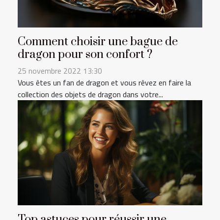
Comment choisir une bague de
dragon pour son confort ?
25 novembre 2022 13:30
Vous êtes un fan de dragon et vous rêvez en faire la
collection des objets de dragon dans votre...
Top astuces pour réussir une