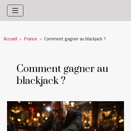
Accueil
France
Comment gagner au blackjack ?
Comment gagner au
blackjack ?