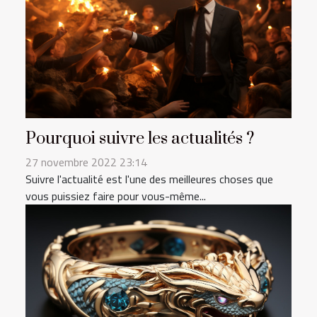
Pourquoi suivre les actualités ?
27 novembre 2022 23:14
Suivre l'actualité est l'une des meilleures choses que
vous puissiez faire pour vous-même...