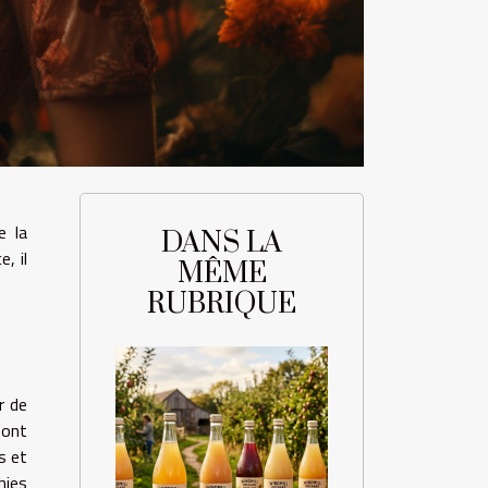
e la
DANS LA
, il
MÊME
RUBRIQUE
r de
sont
s et
hies