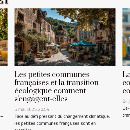
ET
Les petites communes
La
françaises et la transition
co
écologique comment
co
s'engagent-elles
24 
L'e
5 mai 2025 20:54
..
tra
Face au défi pressant du changement climatique,
les petites communes françaises sont en