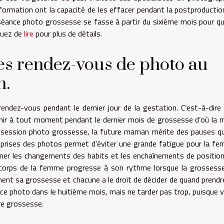
formation ont la capacité de les effacer pendant la postproductio
 séance photo grossesse se fasse à partir du sixième mois pour qu
inuez de
lire
pour plus de détails.
es rendez-vous de photo au
n.
endez-vous pendant le dernier jour de la gestation. C’est-à-dire 
venir à tout moment pendant le dernier mois de grossesse d’où la 
a session photo grossesse, la future maman mérite des pauses qui
es prises des photos permet d’éviter une grande fatigue pour la f
imer les changements des habits et les enchaînements de position
 corps de la femme progresse à son rythme lorsque la grossess
ent sa grossesse et chacune a le droit de décider de quand prendr
ance photo dans le huitième mois, mais ne tarder pas trop, puisque 
re grossesse.