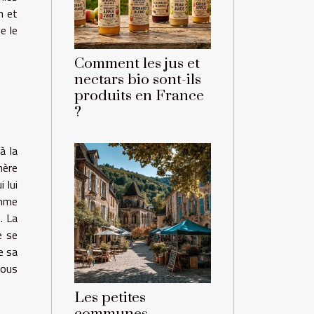
n et
e le
Comment les jus et
nectars bio sont-ils
produits en France
?
à la
mère
 lui
emme
. La
e se
e sa
vous
Les petites