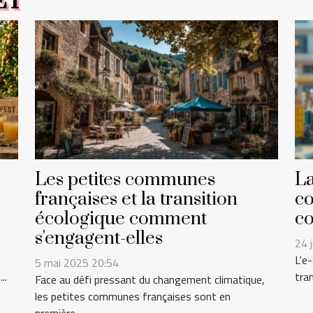
ET
Les petites communes
La
françaises et la transition
co
écologique comment
co
s'engagent-elles
24 
L'e
5 mai 2025 20:54
..
tra
Face au défi pressant du changement climatique,
les petites communes françaises sont en