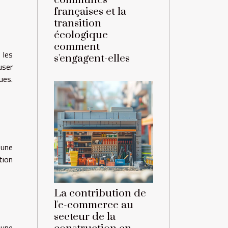
communes
françaises et la
transition
écologique
comment
 les
s'engagent-elles
user
ues.
 une
tion
La contribution de
l'e-commerce au
secteur de la
 une