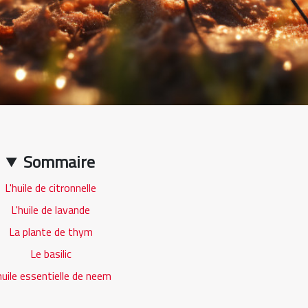
Sommaire
L'huile de citronnelle
L'huile de lavande
La plante de thym
Le basilic
huile essentielle de neem