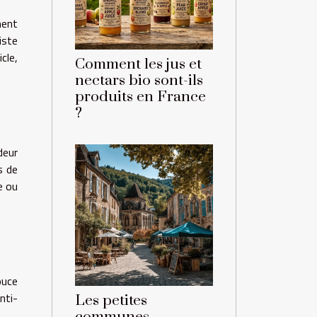
ment
iste
cle,
Comment les jus et
nectars bio sont-ils
produits en France
?
deur
s de
e ou
ouce
nti-
Les petites