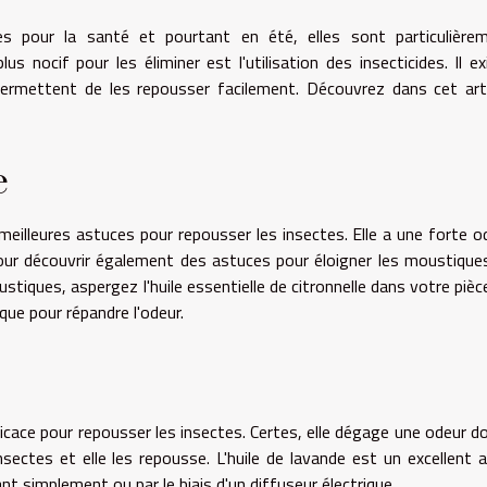
s pour la santé et pourtant en été, elles sont particulière
s nocif pour les éliminer est l'utilisation des insecticides. Il ex
ermettent de les repousser facilement. Découvrez dans cet arti
e
s meilleures astuces pour repousser les insectes. Elle a une forte o
ur découvrir également des astuces pour éloigner les moustique
stiques, aspergez l'huile essentielle de citronnelle dans votre pièc
que pour répandre l'odeur.
ficace pour repousser les insectes. Certes, elle dégage une odeur d
ectes et elle les repousse. L'huile de lavande est un excellent a
nt simplement ou par le biais d'un diffuseur électrique.