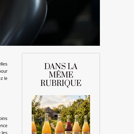
lles
DANS LA
pour
MÊME
z le
RUBRIQUE
oins
ence
 les