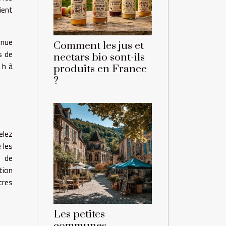
ient
enue
Comment les jus et
s de
nectars bio sont-ils
 h à
produits en France
?
elez
 les
s de
tion
tres
Les petites