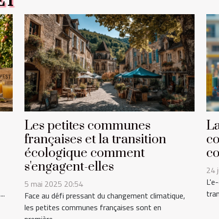
ET
Les petites communes
La
françaises et la transition
co
écologique comment
co
s'engagent-elles
24 
L'e
5 mai 2025 20:54
..
tra
Face au défi pressant du changement climatique,
les petites communes françaises sont en