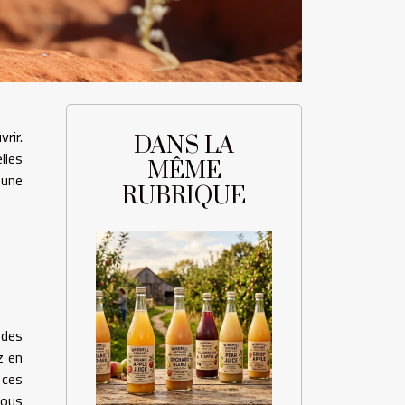
rir.
DANS LA
lles
MÊME
 une
RUBRIQUE
odes
z en
 ces
vous