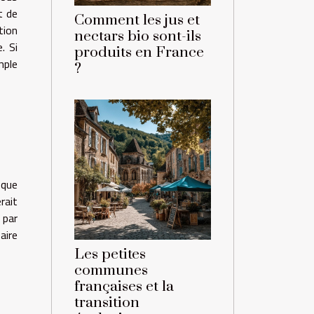
t de
Comment les jus et
tion
nectars bio sont-ils
. Si
produits en France
mple
?
 que
rait
 par
aire
Les petites
communes
françaises et la
transition