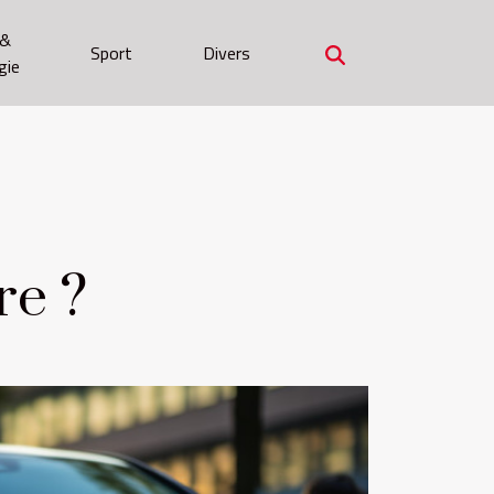
 &
Sport
Divers
gie
re ?