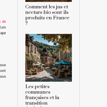
Comment les jus et
nectars bio sont-ils
produits en France
s de
?
 Les
tape
vous
sont
vous
Les petites
communes
françaises et la
transition