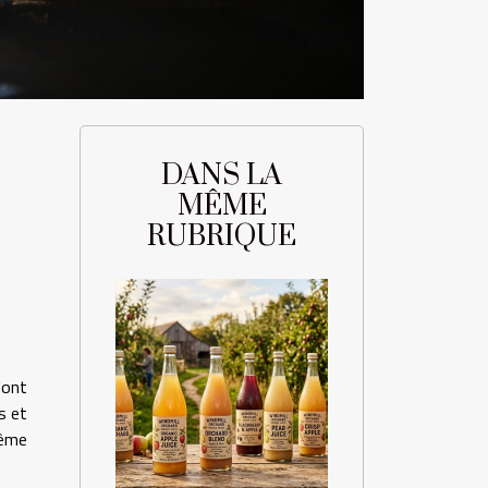
DANS LA
MÊME
RUBRIQUE
'ont
s et
même