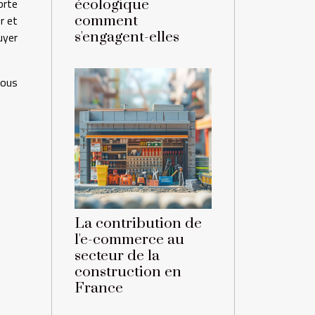
orte
écologique
r et
comment
s'engagent-elles
uyer
vous
La contribution de
l'e-commerce au
secteur de la
construction en
France