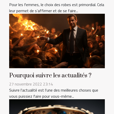
Pour les femmes, le choix des robes est primordial. Cela
leur permet de s’affirmer et de se faire...
Pourquoi suivre les actualités ?
27 novembre 2022 23:14
Suivre l'actualité est l'une des meilleures choses que
vous puissiez faire pour vous-même...