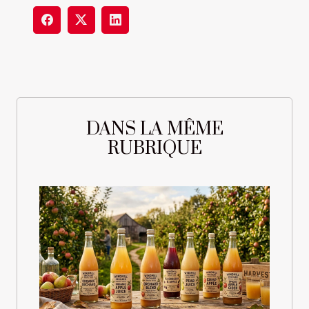
DANS LA MÊME
RUBRIQUE