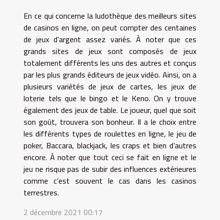
En ce qui concerne la ludothèque des meilleurs sites
de casinos en ligne, on peut compter des centaines
de jeux d’argent assez variés. À noter que ces
grands sites de jeux sont composés de jeux
totalement différents les uns des autres et conçus
par les plus grands éditeurs de jeux vidéo. Ainsi, on a
plusieurs variétés de jeux de cartes, les jeux de
loterie tels que le bingo et le Keno. On y trouve
également des jeux de table. Le joueur, quel que soit
son goût, trouvera son bonheur. Il a le choix entre
les différents types de roulettes en ligne, le jeu de
poker, Baccara, blackjack, les craps et bien d’autres
encore. À noter que tout ceci se fait en ligne et le
jeu ne risque pas de subir des influences extérieures
comme c’est souvent le cas dans les casinos
terrestres.
2 décembre 2021 00:17