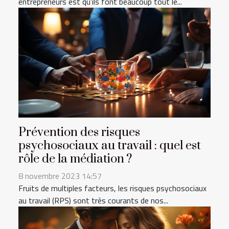
entrepreneurs est qu’ils font beaucoup tout le...
Prévention des risques
psychosociaux au travail : quel est
rôle de la médiation ?
8 novembre 2023 14:57
Fruits de multiples facteurs, les risques psychosociaux
au travail (RPS) sont très courants de nos...