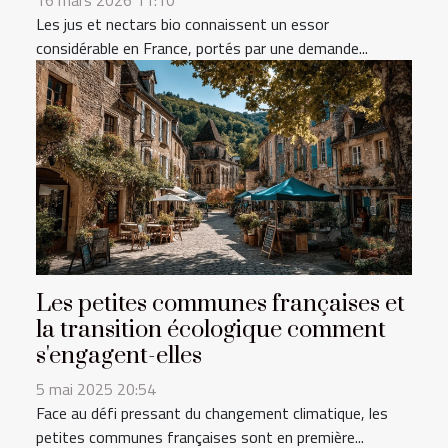
16 mars 2026 11:10
Les jus et nectars bio connaissent un essor
considérable en France, portés par une demande...
Les petites communes françaises et
la transition écologique comment
s'engagent-elles
5 mai 2025 20:54
Face au défi pressant du changement climatique, les
petites communes françaises sont en première...