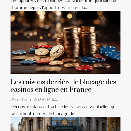
Les appareils électroniques constituent le quotidien de
l’homme depuis l’apport des tics et du...
Les raisons derrière le blocage des
casinos en ligne en France
29 octobre 2023 02:44
Découvrez dans cet article les raisons essentielles qui
se cachent derrière le blocage des...