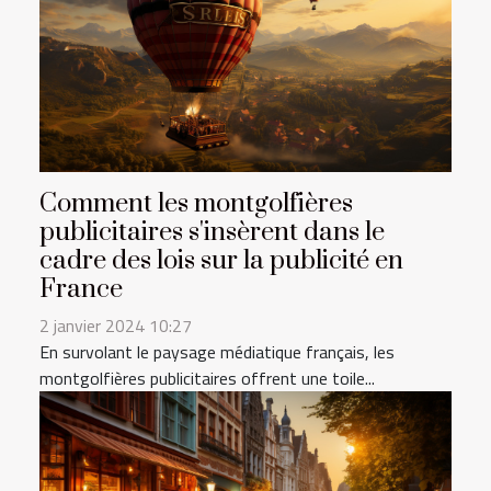
Comment les montgolfières
publicitaires s'insèrent dans le
cadre des lois sur la publicité en
France
2 janvier 2024 10:27
En survolant le paysage médiatique français, les
montgolfières publicitaires offrent une toile...