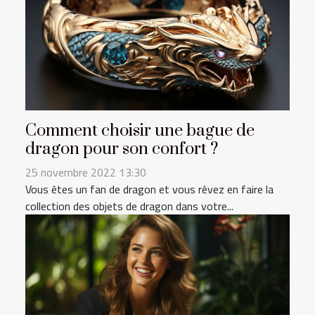
Comment choisir une bague de
dragon pour son confort ?
25 novembre 2022 13:30
Vous êtes un fan de dragon et vous rêvez en faire la
collection des objets de dragon dans votre...