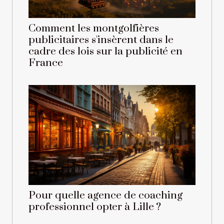
Comment les montgolfières
publicitaires s'insèrent dans le
cadre des lois sur la publicité en
France
Pour quelle agence de coaching
professionnel opter à Lille ?