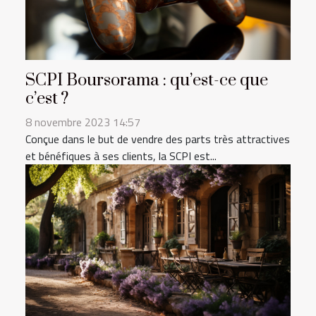
SCPI Boursorama : qu’est-ce que
c’est ?
8 novembre 2023 14:57
Conçue dans le but de vendre des parts très attractives
et bénéfiques à ses clients, la SCPI est...