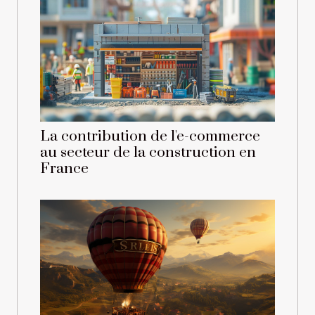
La contribution de l'e-commerce
au secteur de la construction en
France