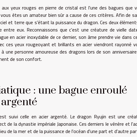
u aux yeux rouges en pierre de cristal est l'une des bagues que 
vous êtes un amateur bien sûr a cause de ces critères. Afin de sa
e ciel et terre que s'étant la puissance du dragon. Ces deux éléments
 entre eux. Reconnaissons que c'est une créature de vielle dat
bague en acier inoxydable de ce dernier, son âme prendre vie dans c
ec ces yeux rougeoyant et brillants en acier viendront rayonné v
rir à une personne amoureuse des dragons lors de son anniversaire
ment de son confort.
atique : une bague enroulé
 argenté
est suivi celle en acier argenté. Le dragon Ryujin est une créa
t de la dynastie impériale Japonaise. Ces derniers le vénère et l'a
dieu de la mer et de la puissance de l'océan d'une part et d'autre par