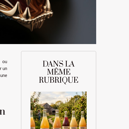
e ou
DANS LA
r un
MÊME
 une
RUBRIQUE
en