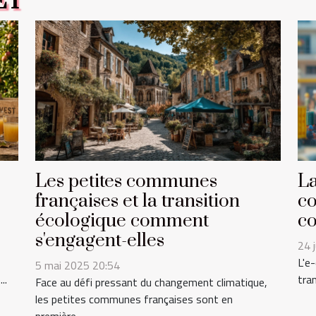
ET
Les petites communes
La
françaises et la transition
co
écologique comment
co
s'engagent-elles
24 
L'e
5 mai 2025 20:54
..
tra
Face au défi pressant du changement climatique,
les petites communes françaises sont en