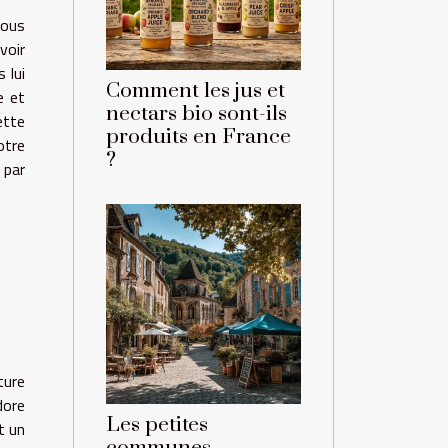
vous
voir
 lui
Comment les jus et
e et
nectars bio sont-ils
ette
produits en France
otre
?
 par
ture
dore
Les petites
t un