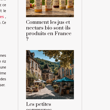
c ce
t le
ues
,
Comment les jus et
. Ce
nectars bio sont-ils
produits en France
?
ines
 riz
 une
rème
 des
ser.
Les petites