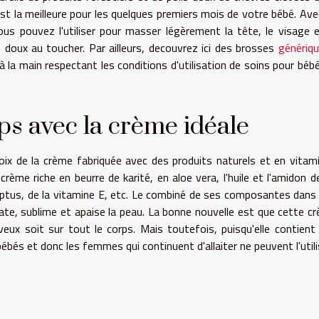
est la meilleure pour les quelques premiers mois de votre bébé. Ave
us pouvez l'utiliser pour masser légèrement la tête, le visage e
 doux au toucher. Par ailleurs, decouvrez ici des brosses
génériq
 la main respectant les conditions d'utilisation de soins pour bébé
ps avec la crème idéale
hoix de la crème fabriquée avec des produits naturels et en vitam
 crème riche en beurre de karité, en aloe vera, l'huile et l'amidon de
calyptus, de la vitamine E, etc. Le combiné de ses composantes dans
ate, sublime et apaise la peau. La bonne nouvelle est que cette c
veux soit sur tout le corps. Mais toutefois, puisqu'elle contient
 bébés et donc les femmes qui continuent d'allaiter ne peuvent l'utili