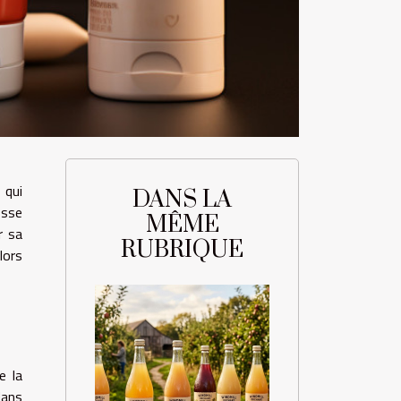
 qui
DANS LA
osse
MÊME
r sa
RUBRIQUE
lors
e la
dans