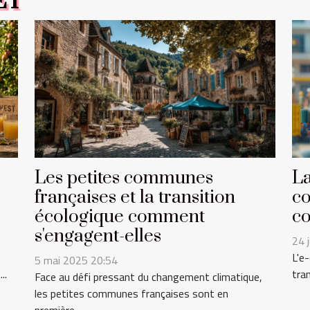
ET
Les petites communes
La
françaises et la transition
co
écologique comment
co
s'engagent-elles
24 
L'e
5 mai 2025 20:54
..
tra
Face au défi pressant du changement climatique,
les petites communes françaises sont en