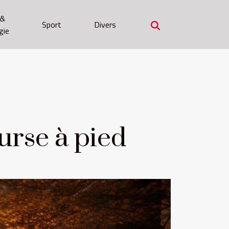
 &
Sport
Divers
gie
urse à pied