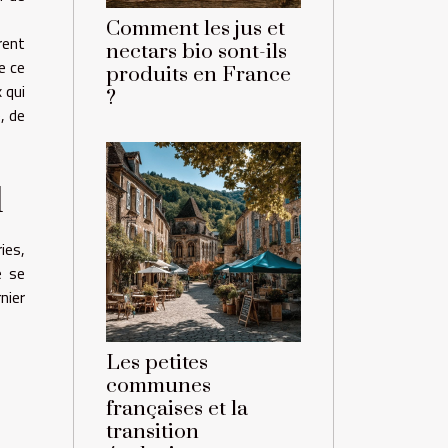
Comment les jus et
rent
nectars bio sont-ils
e ce
produits en France
 qui
?
, de
d
ies,
e se
nier
Les petites
communes
françaises et la
transition