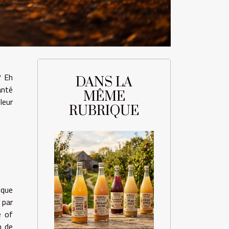
? Eh
DANS LA
anté
MÊME
leur
RUBRIQUE
 que
 par
e of
n de