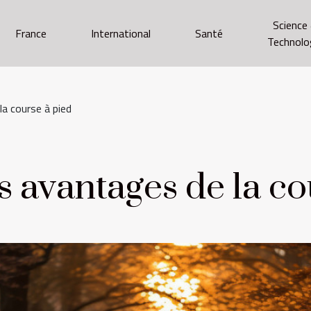
Science
France
International
Santé
Technolo
a course à pied
 avantages de la co