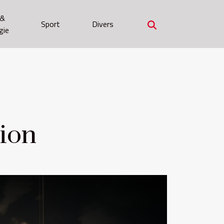
 &
Sport
Divers
gie
ion