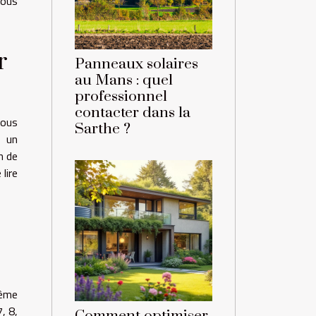
vous
r
Panneaux solaires
au Mans : quel
professionnel
contacter dans la
vous
Sarthe ?
, un
n de
lire
même
, 8,