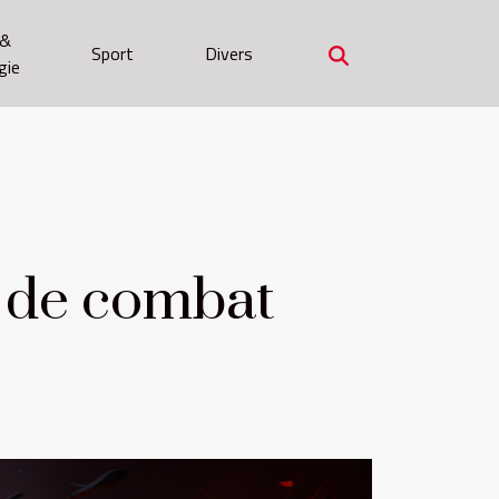
 &
Sport
Divers
gie
ss de combat