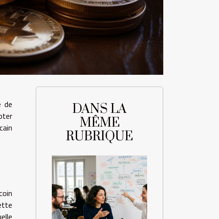
e de
DANS LA
pter
MÊME
cain
RUBRIQUE
coin
ette
elle