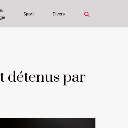
 &
Sport
Divers
gie
nt détenus par