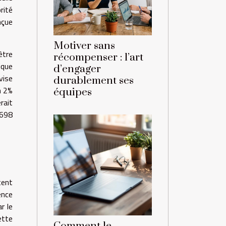
rité
nçue
Motiver sans
être
récompenser : l’art
ique
d’engager
vise
durablement ses
n 2%
équipes
rait
 698
tent
ence
r le
ette