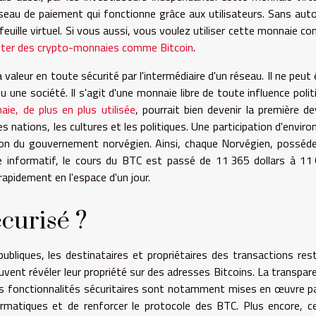
seau de paiement qui fonctionne grâce aux utilisateurs. Sans auto
euille virtuel. Si vous aussi, vous voulez utiliser cette monnaie co
ter des crypto-monnaies comme Bitcoin
.
 valeur en toute sécurité par l'intermédiaire d'un réseau. Il ne peut 
 une société. Il s'agit d'une monnaie libre de toute influence polit
ie, de plus en plus utilisée
, pourrait bien devenir la première de
es nations, les cultures et les politiques. Une participation d'enviro
sion du gouvernement norvégien. Ainsi, chaque Norvégien, posséde
tre informatif, le cours du BTC est passé de 11 365 dollars à 11
apidement en l'espace d'un jour.
écurisé ?
ubliques, les destinataires et propriétaires des transactions res
vent révéler leur propriété sur des adresses Bitcoins. La transpar
 fonctionnalités sécuritaires sont notamment mises en œuvre pa
rmatiques et de renforcer le protocole des BTC. Plus encore, c