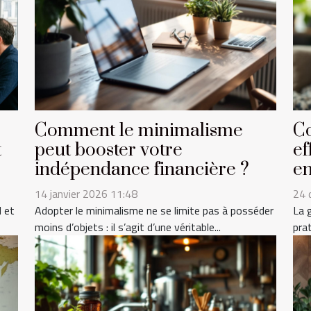
:
Comment le minimalisme
C
t
peut booster votre
e
indépendance financière ?
en
14 janvier 2026 11:48
24 
l et
Adopter le minimalisme ne se limite pas à posséder
La 
moins d’objets : il s’agit d’une véritable...
pra