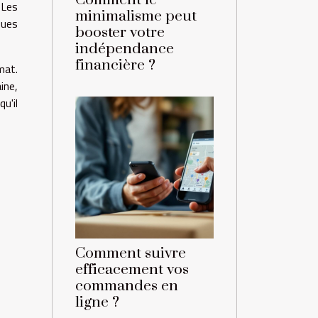
Comment le
 Les
minimalisme peut
ques
booster votre
indépendance
financière ?
mat.
ine,
u'il
Comment suivre
efficacement vos
commandes en
ligne ?