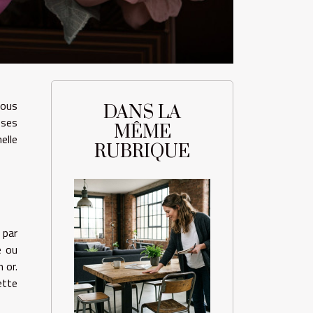
sous
DANS LA
oses
MÊME
elle
RUBRIQUE
 par
e ou
 or.
ette