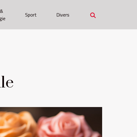
 &
Sport
Divers
gie
lle